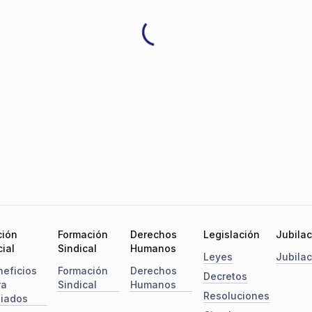
ción
Formación
Derechos
Legislación
Jubila
ial
Sindical
Humanos
Leyes
Jubila
neficios
Formación
Derechos
Decretos
ra
Sindical
Humanos
Resoluciones
liados