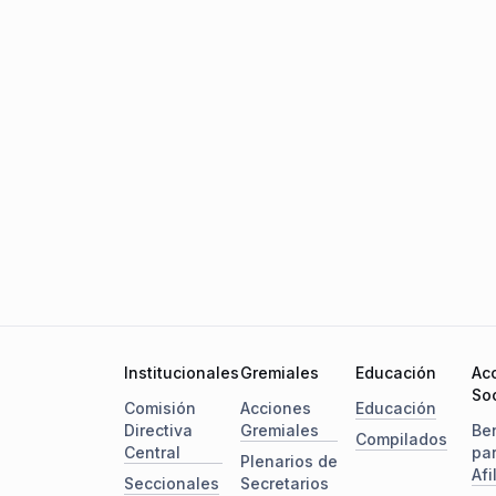
Institucionales
Gremiales
Educación
Ac
Soc
Comisión
Acciones
Educación
Directiva
Gremiales
Be
Compilados
Central
pa
Plenarios de
Afi
Seccionales
Secretarios