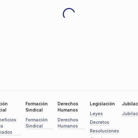
ción
Formación
Derechos
Legislación
Jubila
ial
Sindical
Humanos
Leyes
Jubila
neficios
Formación
Derechos
Decretos
ra
Sindical
Humanos
Resoluciones
liados