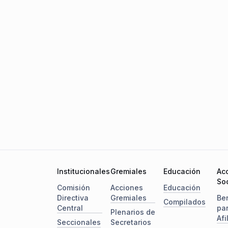
Institucionales
Gremiales
Educación
Ac
Soc
Comisión
Acciones
Educación
Directiva
Gremiales
Be
Compilados
Central
pa
Plenarios de
Afi
Seccionales
Secretarios