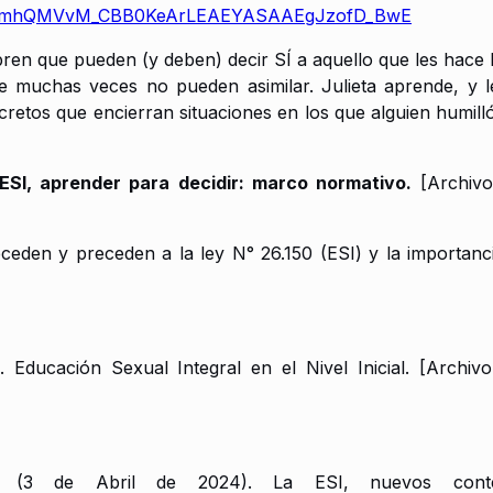
haWmhQMVvM_CBB0KeArLEAEYASAAEgJzofD_BwE
ubren que pueden (y deben) decir SÍ a aquello que les hace 
muchas veces no pueden asimilar. Julieta aprende, y le
retos que encierran situaciones en los que alguien humilló
ESI, aprender para decidir: marco normativo.
[Archivo
eceden y preceden a la ley N° 26.150 (ESI) y la importan
 Educación Sexual Integral en el Nivel Inicial. [Archiv
. (3 de Abril de 2024). La ESI, nuevos conten