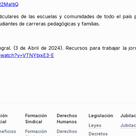
R2MaItiQ
culares de las escuelas y comunidades de todo el país pa
udiantes de carreras pedagógicas y familias.
al. (3 de Abril de 2024). Recursos para trabajar la jorn
m/watch?v=VTNYbjxE3-E
ción
Formación
Derechos
Legislación
Jubila
ial
Sindical
Humanos
Leyes
Jubila
neficios
Formación
Derechos
Decretos